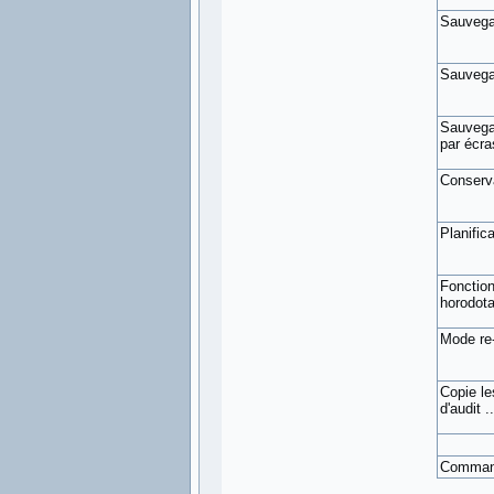
Sauvega
Sauvegar
Sauvegar
par écr
Conserva
Planific
Fonction
horodota
Mode re-
Copie le
d'audit 
Command