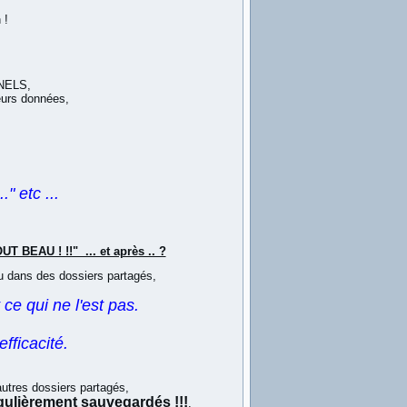
 !
NELS,
leurs données,
." etc ...
BEAU ! !!" ... et après .. ?
ou dans des dossiers partagés,
 ce qui ne l'est pas.
fficacité.
autres dossiers partagés,
gulièrement sauvegardés !!!
.