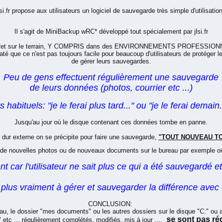
lsi.fr propose aux utilisateurs un logiciel de sauvegarde très simple d'utilisation
Il s'agit de MiniBackup wRC* développé tout spécialement par jlsi.fr
ffet sur le terrain, Y COMPRIS dans des ENVIRONNEMENTS PROFESSION
staté que ce n'est pas toujours facile pour beaucoup d'utilisateurs de protéger 
de gérer leurs sauvegardes.
Peu de gens effectuent régulièrement une sauvegarde
de leurs données (photos, courrier etc ...)
habituels: "je le ferai plus tard..." ou "je le ferai demain..
Jusqu'au jour où le disque contenant ces données tombe en panne.
 dur externe on se précipite pour faire une sauvegarde,
"TOUT NOUVEAU TOUT 
jout de nouvelles photos ou de nouveaux documents sur le bureau par exemple 
vent car l'utilisateur ne sait plus ce qui a été sauvegardé et
ve plus vraiment à gérer et sauvegarder la différence avec e
CONCLUSION:
au, le dossier "mes documents" ou les autres dossiers sur le disque "C:" ou 
se sont pas ré
 etc ... régulièrement complétés, modifiés, mis à jour ...,