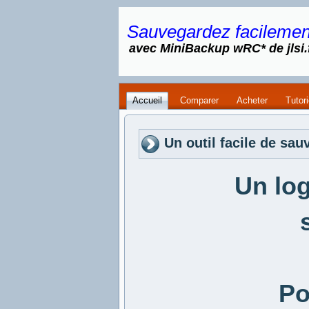
Sauvegardez facilemen
avec MiniBackup wRC* de jlsi.
Accueil
Comparer
Acheter
Tutor
Un outil facile de sau
Un log
Po