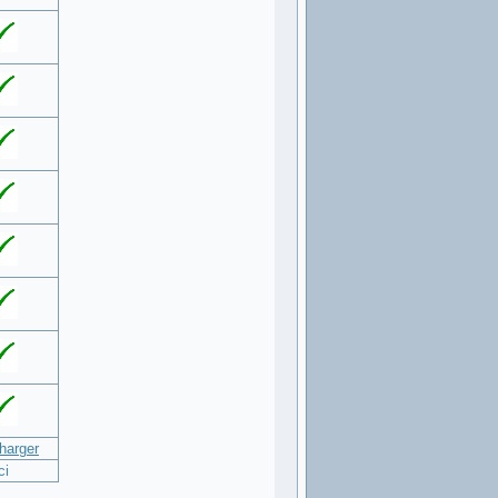
harger
ci