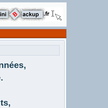
onnées,
.
ts,