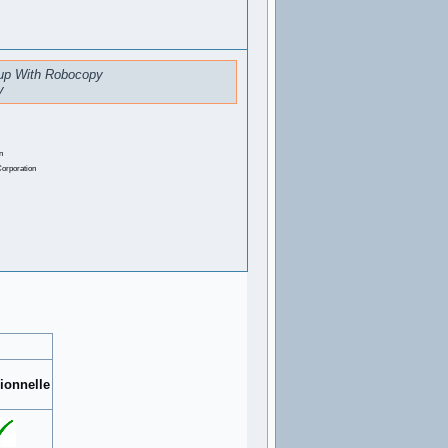
up With Robocopy
y
n
Corporation
ionnelle