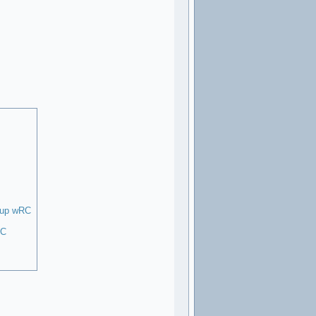
kup wRC
RC