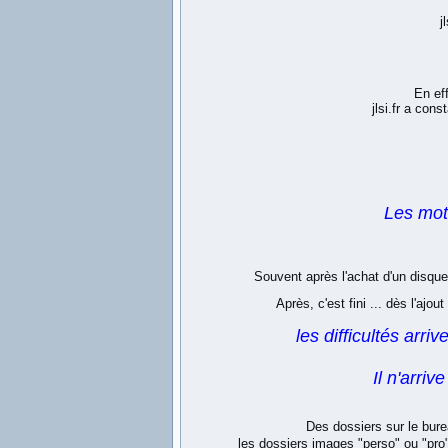
j
En e
jlsi.fr a con
Les mots 
Souvent après l'achat d'un disque
Après, c'est fini ... dès l'a
les difficultés arri
Il n'arri
Des dossiers sur le bure
les dossiers images "perso" ou "pro"