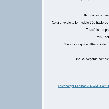
Jlsi.fr a alors dé
Celui-ci exploite le module très fiable d
Toutefois, de par
MiniBacku
*Une sauvegarde différentielle c
* Une sauvegarde complète
Télécharger MiniBackup wRC Familia